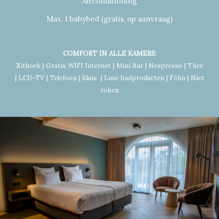
Airconditioning
Max. 1 babybed (gratis, op aanvraag)
COMFORT IN ALLE KAMERS:
Zithoek | Gratis WIFI Internet | Mini Bar | Nespresso | Thee
| LCD-TV | Telefoon | Kluis | Luxe badproducten | Föhn | Niet
roken