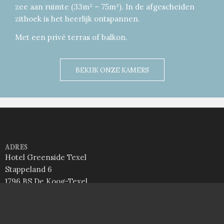
zee aan ruimte (33m² – 75m²). In de afgescheiden
zithoek is het heerlijk ontspannen.
Met een privé terras of balkon.
BEKIJK ONZE KAMERS
ADRES
Hotel Greenside Texel
Stappeland 6
1796 BS De Koog-Texel
T: +31 222 327222
E:
info@hotelgreenside.nl