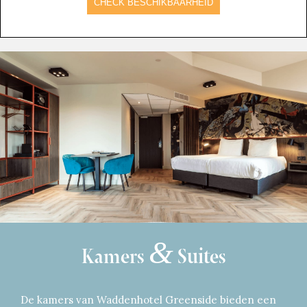
CHECK BESCHIKBAARHEID
&
Kamers
Suites
De kamers van Waddenhotel Greenside bieden een